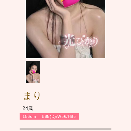
まり
24歳
156cm
B85(D)/W56/H85